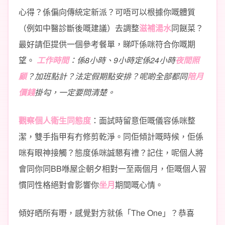
心得？係偏向傳統定新派？可唔可以根據你嘅體質
（例如中醫診斷後嘅建議）去調整
滋補湯水
同餸菜？
最好請佢提供一個參考餐單，睇吓係咪符合你嘅期
望。
工作時間
：係8小時、9小時定係24小時
夜間照
顧
？加班點計？法定假期點安排？呢啲全部都同
陪月
價錢
掛勾，一定要問清楚。
觀察個人衛生同態度
：面試時留意佢嘅儀容係咪整
潔，雙手指甲有冇修剪乾淨。同佢傾計嘅時候，佢係
咪有眼神接觸？態度係咪誠懇有禮？記住，呢個人將
會同你同BB喺屋企朝夕相對一至兩個月，佢嘅個人習
慣同性格絕對會影響你
坐月
期間嘅心情。
傾好晒所有嘢，感覺對方就係「The One」？恭喜