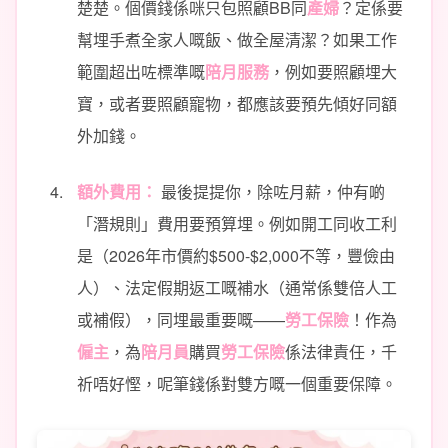
楚楚。個價錢係咪只包照顧BB同
產婦
？定係要
幫埋手煮全家人嘅飯、做全屋清潔？如果工作
範圍超出咗標準嘅
陪月服務
，例如要照顧埋大
寶，或者要照顧寵物，都應該要預先傾好同額
外加錢。
額外費用：
最後提提你，除咗月薪，仲有啲
「潛規則」費用要預算埋。例如開工同收工利
是（2026年市價約$500-$2,000不等，豐儉由
人）、法定假期返工嘅補水（通常係雙倍人工
或補假），同埋最重要嘅——
勞工保險
！作為
僱主
，為
陪月員
購買
勞工保險
係法律責任，千
祈唔好慳，呢筆錢係對雙方嘅一個重要保障。