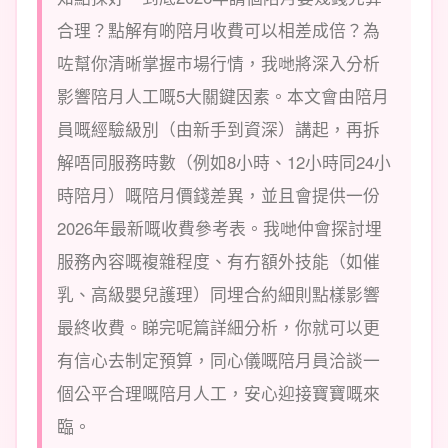
合理？點解有啲陪月收費可以相差成倍？為
咗幫你清晰掌握市場行情，我哋將深入分析
影響陪月人工嘅5大關鍵因素。本文會由陪月
員嘅經驗級別（由新手到資深）講起，再拆
解唔同服務時數（例如8小時、12小時同24小
時陪月）嘅陪月價錢差異，並且會提供一份
2026年最新嘅收費參考表。我哋仲會探討埋
服務內容嘅複雜程度、有冇額外技能（如催
乳、高級嬰兒護理）同埋合約細則點樣影響
最終收費。睇完呢篇詳細分析，你就可以更
有信心去制定預算，同心儀嘅陪月員洽談一
個公平合理嘅陪月人工，安心迎接寶寶嘅來
臨。