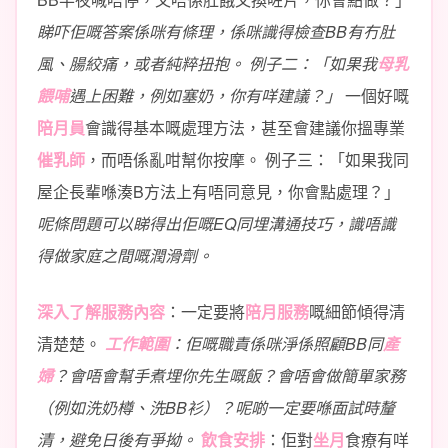
睇吓佢嘅答案係咪有條理，係咪識得檢查BB有冇肚
風、腸絞痛，或者純粹扭抱。
例子二：「如果我
母乳
餵哺
遇上困難，例如塞奶，你有咩建議？」
一個好嘅
陪月員
會識得基本嘅處理方法，甚至會建議你搵專業
催乳師
，而唔係亂咁幫你按摩。
例子三：「如果我同
屋企長輩喺湊B方法上有唔同意見，你會點處理？」
呢條問題可以睇得出佢嘅EQ同埋溝通技巧，識唔識
得做家庭之間嘅潤滑劑。
深入了解服務內容
：一定要將
陪月服務
嘅細節傾得清
清楚楚。
工作範圍
：佢嘅職責係咪淨係照顧BB同
產
婦
？會唔會幫手煮埋你先生嘅飯？會唔會做簡單家務
（例如洗奶樽、洗BB衫）？呢啲一定要喺面試時釐
清，避免日後有爭拗。
飲食安排
：佢對
坐月
食療有咩