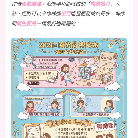
你嘅
產後護理
，喺懷孕初期就啟動「
聘請陪月
」大
計，絕對可以令你成個
坐月
過程輕鬆愉快得多，俾你
同
新生嬰兒
一個最舒適嘅開始。