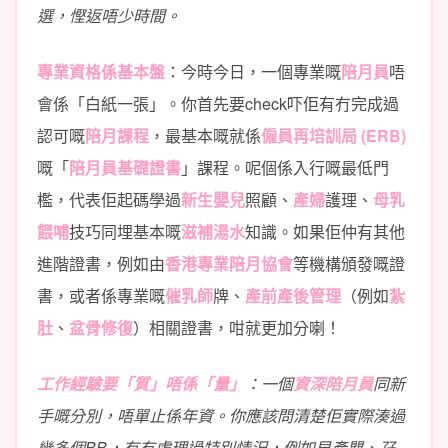
選，慳返唔少時間。
專業資格係基本盤
：今時今日，一個專業嘅
陪月員
唔
會係「白紙一張」。你首先要check吓佢有冇完成過
認可嘅
陪月課程
，最基本嘅就係
僱員再培訓局 (ERB)
嘅「
陪月員基礎證書
」課程。呢個係入行嘅最低門
檻，代表佢起碼學過
新生嬰兒
照顧、
產婦
護理、
母乳
餵哺
技巧同埋基本嘅
滋補湯水
知識。如果佢仲有其他
進階證書，例如由
香港專業陪月協會
等機構頒發嘅證
書，或者係專業嘅
催乳師
牌、
產前產後管理
（例如
紮
肚
、
盆骨修復
）相關證書，咁就更加分喇！
工作經驗要「質」唔係「量」
：一個
資深陪月員
同新
手嘅分別，唔單止係年資。你應該問清楚佢實際湊過
幾多個BB，有冇處理過特別情況，例如早產嬰、孖