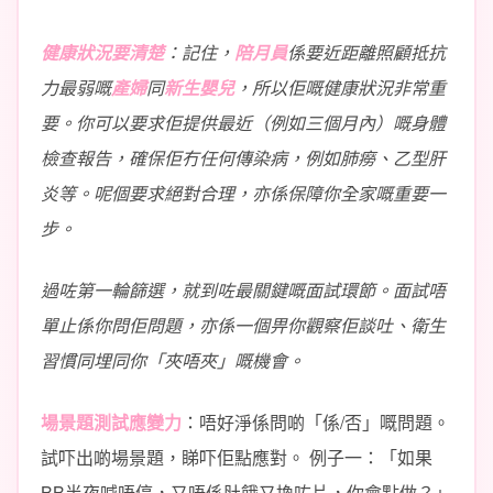
健康狀況要清楚
：記住，
陪月員
係要近距離照顧抵抗
力最弱嘅
產婦
同
新生嬰兒
，所以佢嘅健康狀況非常重
要。你可以要求佢提供最近（例如三個月內）嘅身體
檢查報告，確保佢冇任何傳染病，例如肺癆、乙型肝
炎等。呢個要求絕對合理，亦係保障你全家嘅重要一
步。
過咗第一輪篩選，就到咗最關鍵嘅面試環節。面試唔
單止係你問佢問題，亦係一個畀你觀察佢談吐、衛生
習慣同埋同你「夾唔夾」嘅機會。
場景題測試應變力
：唔好淨係問啲「係/否」嘅問題。
試吓出啲場景題，睇吓佢點應對。
例子一：「如果
BB半夜喊唔停，又唔係肚餓又換咗片，你會點做？」