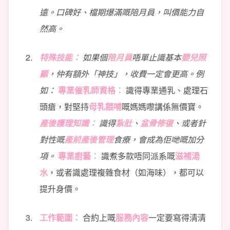
遠。口碑好、檔期爆滿嘅陪月員，叫價能力自
然高。
特殊技能：
如果個
陪月員
唔單止識基本
嬰兒照
顧
，仲有額外「神技」，收費一定會更高。例
如：
專業催乳師資格：
識得專業通乳、處理石
頭瘡，對堅持
母乳餵哺
嘅媽媽嚟講係無價寶。
產後護理知識：
識得
紮肚
、
盆骨修復
、或者針
對性嘅
產前產後管理
食療，會成為佢哋嘅加分
項。
專業廚藝：
識煮多款唔同派系嘅
滋補湯
水
，或者識處理複雜食材（如海味），都可以
提升身價。
工作範圍：
合約上嘅
服務內容
一定要寫得清清