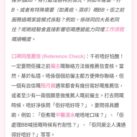
B、或者有特殊需要（如黃疸、濕疹）嘅BB。佢之前
服務過嘅家庭模式係點？例如，係咪同四大長老同
住？呢啲經驗會直接影響佢嘅應變能力同埋
工作流程
嘅順暢度。
口碑同推薦信 (Reference Check)
：千祈唔好怕醜！
一定要問佢攞之前
僱主
嘅聯絡方法做推薦信查核。當
然，基於私隱，唔係個個前僱主都方便俾你聯絡，但
一個有自信嘅
陪月員
通常都會有幾份寫好嘅推薦信，
或者至少有一兩個願意做推薦人嘅前僱主。打去問嘅
時候，唔好淨係問「佢好唔好呀？」，要問得具體
啲，例如：「佢煮嘅
中醫湯水
啱唔啱口味？」、「佢
處理BB喊扭嘅時候有冇耐性？」、「佢同屋企人溝通
得好唔好？」等等。