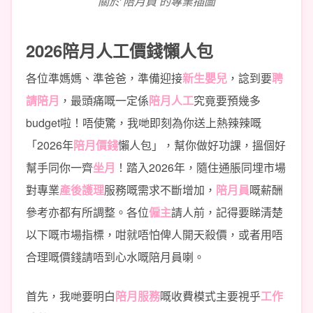
關於 陪月員 的專業插圖
2026陪月人工價錢懶人包
各位準媽媽、準爸爸，準備迎接
新生嬰兒
，諗到要
聘
請陪月
，最頭痛嘅一定係
陪月人工
究竟要預幾多
budget啦！唔使驚，我哋即刻為你送上熱辣辣嘅
「2026年
陪月價錢
懶人包」，幫你做好功課，搵個好
幫手同你一齊
坐月
！踏入2026年，隨住通脹同埋市場
對專業
產後護理
服務嘅需求不斷增加，
陪月員
嘅薪酬
參考亦都有所調整。各位
僱主
請人前，記得要睇清楚
以下嘅市場指標，咁就唔怕俾人開天殺價，或者用唔
合理嘅價錢請唔到心水嘅陪月員喇。
首先，我哋要明白
陪月服務
嘅收費模式主要視乎
工作