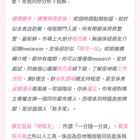
要。等我同你分析下點解：
選擇最多，慢慢揀唔使急：
呢個時間點開始搵，就好
似去食自助餐，啱啱開門入座，所有嘢都係齊齊整
整、最新鮮。市場上大部分
陪月員
，無論係經朋友介
紹嘅freelancer，定係經好似「
陪月一站
」呢啲機構
轉介嘅，都仲有檔期。你可以慢慢做research，安排
面試，同幾個心儀嘅
陪月員
傾下偈，了解佢哋嘅
工作
流程
、湊B理念、對
母乳餵哺
嘅支持程度，甚至係煮
滋補湯水
嘅風格。呢個階段，你係
僱主
，你有絕對嘅
主導權去揀一個同你最夾嘅人，而唔係到時臨急抱佛
腳，是但搵個人「執手尾」。
鎖定星級「神隊友」：
所謂「一分錢一分貨」，
資深
陪月員
之所以人工高，係因為佢哋嘅經驗同技能係無