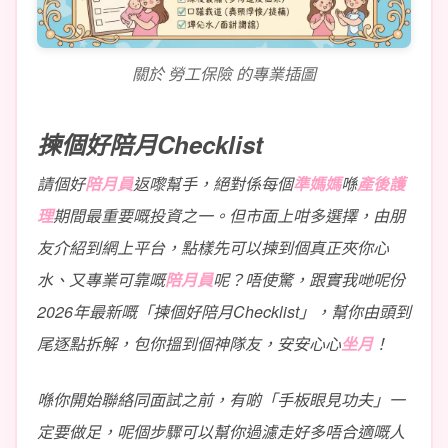
關於 勞工保險 的專業插圖
揀個好陪月Checklist
請個好
陪月員
返嚟幫手，絕對係每個
準媽媽
喺
產後護
理
期間最重要嘅投資之一。但市面上咁多選擇，由朋
友介紹到網上平台，點樣先可以揀到個真正夾你心
水、又專業可靠嘅
陪月員
呢？唔使驚，跟實我哋呢份
2026年最新嘅「揀個好陪月Checklist」，幫你由頭到
尾逐點拆解，包你搵到個神隊友，安安心心
坐月
！
喺你開始聯絡同面試之前，有啲「手板眼見功夫」一
定要做足，呢個步驟可以幫你過濾走好多唔合適嘅人