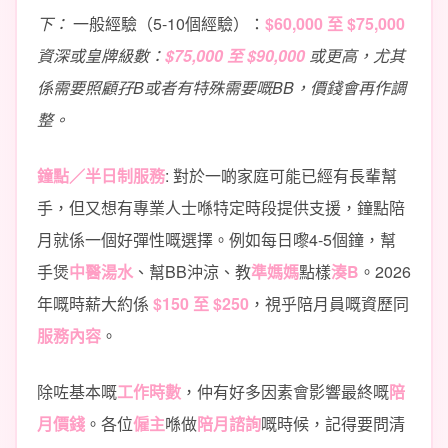
下：
一般經驗（5-10個經驗）：
$60,000 至 $75,000
資深或皇牌級數：
$75,000 至 $90,000
或更高，尤其
係需要照顧孖B或者有特殊需要嘅BB，價錢會再作調
整。
鐘點／半日制服務
: 對於一啲家庭可能已經有長輩幫
手，但又想有專業人士喺特定時段提供支援，鐘點陪
月就係一個好彈性嘅選擇。例如每日嚟4-5個鐘，幫
手煲
中醫湯水
、幫BB沖涼、教
準媽媽
點樣
湊B
。2026
年嘅時薪大約係
$150 至 $250
，視乎陪月員嘅資歷同
服務內容
。
除咗基本嘅
工作時數
，仲有好多因素會影響最終嘅
陪
月價錢
。各位
僱主
喺做
陪月諮詢
嘅時候，記得要問清