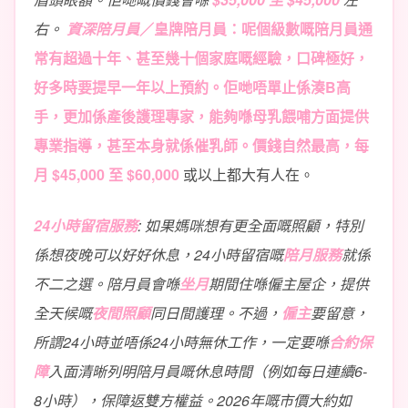
右。
資深陪月員
／皇牌陪月員
：呢個級數嘅陪月員通
常有超過十年、甚至幾十個家庭嘅經驗，口碑極好，
好多時要提早一年以上預約。佢哋唔單止係湊B高
手，更加係
產後護理
專家，能夠喺
母乳餵哺
方面提供
專業指導，甚至本身就係
催乳師
。價錢自然最高，每
月
$45,000 至 $60,000
或以上都大有人在。
24小時留宿服務
: 如果媽咪想有更全面嘅照顧，特別
係想夜晚可以好好休息，24小時留宿嘅
陪月服務
就係
不二之選。陪月員會喺
坐月
期間住喺僱主屋企，提供
全天候嘅
夜間照顧
同日間護理。不過，
僱主
要留意，
所謂24小時並唔係24小時無休工作，一定要喺
合約保
障
入面清晰列明陪月員嘅休息時間（例如每日連續6-
8小時），保障返雙方權益。2026年嘅市價大約如