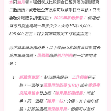
水
同
坐月
餐。呢個模式比較適合已經有湊B經驗嘅第
二胎媽媽，或者屋企有長輩可以幫手日間照顧，只需
要額外嘅膳食調理支援。
2026年薪酬參考：
價錢通
常係日間全職嘅一半多少少，大約 HK$18,000 -
$25,000 左右，視乎實際時數同工作範圍而定。
除咗基本嘅服務時數，以下幾個因素都會直接影響最
終埋單嘅價錢，
準媽媽
喺做
陪月諮詢
時一定要問清
楚：
經驗與資歷：
好似頭先提到，
工作經驗
係王
道。一個拎住
僱員再培訓局 (ERB)
或者
香港專
業陪月協會
發出嘅「
陪月員基礎證書
」嘅新
手，同一個經「
陪月一站
」介紹、有十幾年經
驗、好評如潮嘅
資深陪月員
，個價可以差好