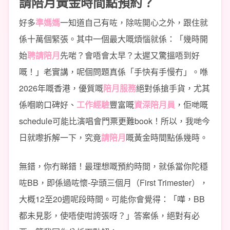
請陪月黃金時間點預約？
好多
準媽媽
一知道自己有咗，除咗開心之外，跟住就
係十萬個緊張。其中一個最大嘅煩惱就係：「幾時開
始
聘請陪月
先啱？會唔會太早？太遲又驚搵唔到好
嘅！」老實講，呢個問題真係「手快有手慢冇」。喺
2026年嘅香港，優質嘅
陪月服務
絕對係搶手貨，尤其
係嗰啲口碑好、
工作經驗
豐富嘅
資深陪月員
，佢哋嘅
schedule可能比演唱會門票更難book！所以，我哋今
日就嚟拆解一下，究竟
請陪月
嘅黃金時間點係幾時。
無錯，你冇睇錯！最理想嘅預約時間，就係當你陀穩
咗BB，即係過咗懷-孕頭三個月（First Trimester），
大概12至20週呢段時間。可能你會覺得：「嘩，BB
都未見影，使唔使咁誇張呀？」答案係，絕對有必