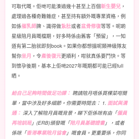
可取代嘅。佢哋可能湊過幾十甚至上百個
新生嬰兒
，
處理過各種奇難雜症，甚至持有額外嘅專業資格，例
如係
催乳師
牌、識得做
紮肚
或者
盆骨修復
等等。呢啲
星級陪月員嘅檔期，好多時係由舊客「預留」，一知
道有第二胎就即刻book。如果你都想搵呢類神級隊友
幫你
坐月
，令
產後復元
更順利，咁就真係要鬥快。等
到懷孕後期，基本上佢哋2027年嘅期都可能已經full
晒。
給自己足夠時間做足功課：
聘請陪月唔係買棵菜咁簡
單，當中涉及好多細節。你需要時間去： 1.
面試與溝
通：
深入了解陪月員嘅背景，睇下佢係咪有由「
僱員
再培訓局
」(ERB)頒發嘅「
陪月員基礎證書
」，或者
係咪「
香港專業陪月協會
」嘅會員。更重要係，你同