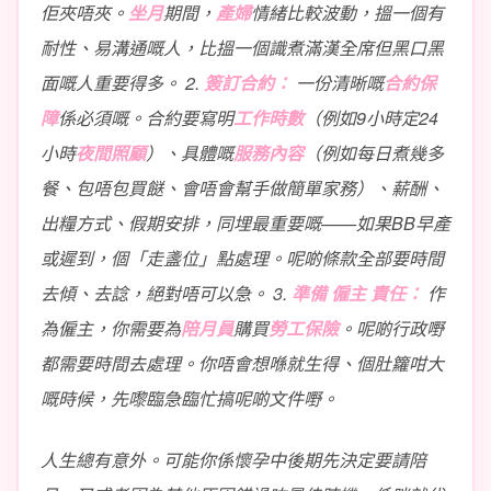
佢夾唔夾。
坐月
期間，
產婦
情緒比較波動，搵一個有
耐性、易溝通嘅人，比搵一個識煮滿漢全席但黑口黑
面嘅人重要得多。 2.
簽訂合約：
一份清晰嘅
合約保
障
係必須嘅。合約要寫明
工作時數
（例如9小時定24
小時
夜間照顧
）、具體嘅
服務內容
（例如每日煮幾多
餐、包唔包買餸、會唔會幫手做簡單家務）、薪酬、
出糧方式、假期安排，同埋最重要嘅——如果BB早產
或遲到，個「走盞位」點處理。呢啲條款全部要時間
去傾、去諗，絕對唔可以急。 3.
準備
僱主
責任：
作
為僱主，你需要為
陪月員
購買
勞工保險
。呢啲行政嘢
都需要時間去處理。你唔會想喺就生得、個肚籮咁大
嘅時候，先嚟臨急臨忙搞呢啲文件嘢。
人生總有意外。可能你係懷孕中後期先決定要請陪