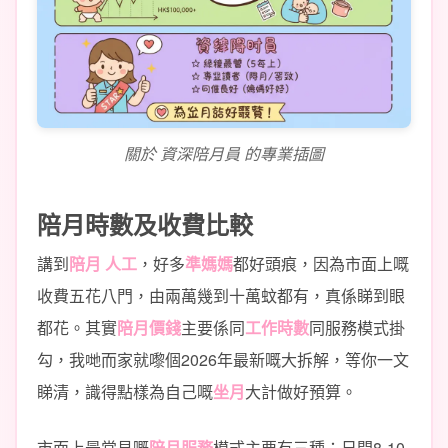
關於 資深陪月員 的專業插圖
陪月時數及收費比較
講到
陪月 人工
，好多
準媽媽
都好頭痕，因為市面上嘅
收費五花八門，由兩萬幾到十萬蚊都有，真係睇到眼
都花。其實
陪月價錢
主要係同
工作時數
同服務模式掛
勾，我哋而家就嚟個2026年最新嘅大拆解，等你一文
睇清，識得點樣為自己嘅
坐月
大計做好預算。
市面上最常見嘅
陪月服務
模式主要有三種：日間8-10