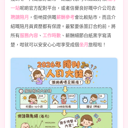
一站
呢啲官方配對平台，或者信譽良好嘅中介公司去
聘請陪月
，佢哋提供嘅
薪酬參考
會比較貼市，而且介
紹嘅陪月員資歷都有保證。最緊要係簽訂合約前，將
所有
服務內容
、
工作時數
、薪酬細節白紙黑字寫清
楚，咁就可以安安心心咁享受成個
坐月
旅程啦！