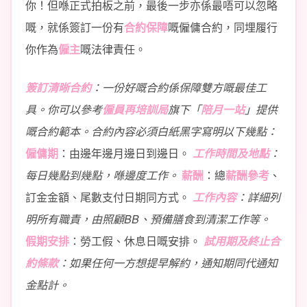
你！但喺正式拍板之前，最後一步亦係最唔可以忽略
嘅，就係簽訂一份有
合約保障
嘅僱傭合約，同埋履行
你作為
僱主
嘅法律責任。
簽訂清晰合約
：一份好嘅合約係保障雙方嘅最佳工
具。你可以參考
僱員再培訓局
旗下「
陪月一站
」提供
嘅合約範本。合約內容必須白紙黑字寫明以下幾點：
僱傭期
：由邊年邊月邊日到邊日。
工作時間及地點
：
每日幾點到幾點，喺邊度工作。
薪酬
：總
薪酬參考
、
訂金金額、尾數支付日期同方式。
工作內容
：詳細列
明所有職責，由照顧BB、預備膳食到清潔工作等。
假期安排
：勞工假、休息日嘅安排。
試用期及終止合
約條款
：如果任何一方想提早解約，通知期同代通知
金點計。