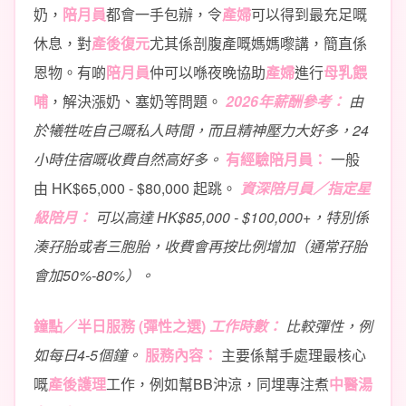
奶，
陪月員
都會一手包辦，令
產婦
可以得到最充足嘅
休息，對
產後復元
尤其係剖腹產嘅媽媽嚟講，簡直係
恩物。有啲
陪月員
仲可以喺夜晚協助
產婦
進行
母乳餵
哺
，解決漲奶、塞奶等問題。
2026年薪酬參考：
由
於犧牲咗自己嘅私人時間，而且精神壓力大好多，24
小時住宿嘅收費自然高好多。
有經驗陪月員：
一般
由 HK$65,000 - $80,000 起跳。
資深陪月員／指定星
級陪月：
可以高達 HK$85,000 - $100,000+，特別係
湊孖胎或者三胞胎，收費會再按比例增加（通常孖胎
會加50%-80%）。
鐘點／半日服務 (彈性之選)
工作時數：
比較彈性，例
如每日4-5個鐘。
服務內容：
主要係幫手處理最核心
嘅
產後護理
工作，例如幫BB沖涼，同埋專注煮
中醫湯