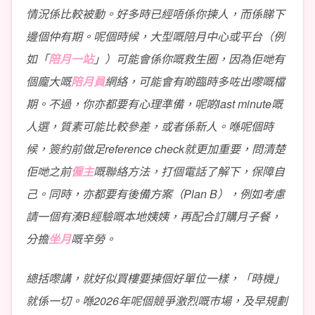
情況係比較被動。好多時已經唔係你揀人，而係睇下
邊個仲有期。呢個時候，大型嘅陪月中心或平台（例
如「
陪月一站
」）可能會係你嘅救生圈，因為佢哋有
個龐大嘅
陪月員
網絡，可能會有啲臨時多咗出嚟嘅檔
期。不過，你亦都要有心理準備，呢啲last minute嘅
人選，質素可能比較參差，或者係新人。喺呢個時
候，簽約前做足reference check就更加重要，問清楚
佢哋之前
僱主
嘅聯絡方法，打個電話了解下，保障自
己。同時，亦都要有後備方案（Plan B），例如考慮
請一個有湊B經驗嘅本地姨姨，再配合訂購月子餐，
分擔
坐月
嘅辛勞。
總括嚟講，就好似買樓要揀個好單位一樣，「時機」
就係一切。喺2026年呢個競爭激烈嘅市場，及早規劃