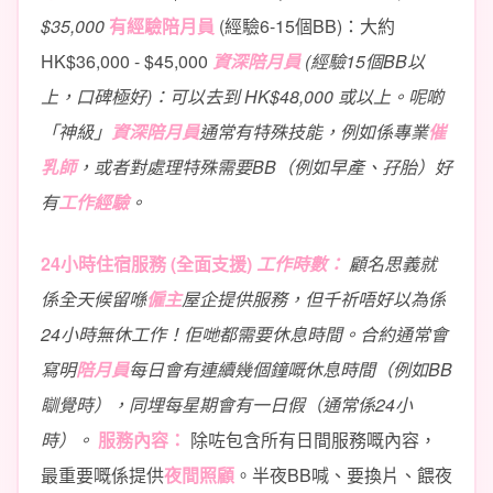
$35,000
有經驗陪月員
(經驗6-15個BB)：大約
HK$36,000 - $45,000
資深陪月員
(經驗15個BB以
上，口碑極好)：可以去到 HK$48,000 或以上。呢啲
「神級」
資深陪月員
通常有特殊技能，例如係專業
催
乳師
，或者對處理特殊需要BB（例如早產、孖胎）好
有
工作經驗
。
24小時住宿服務 (全面支援)
工作時數：
顧名思義就
係全天候留喺
僱主
屋企提供服務，但千祈唔好以為係
24小時無休工作！佢哋都需要休息時間。合約通常會
寫明
陪月員
每日會有連續幾個鐘嘅休息時間（例如BB
瞓覺時），同埋每星期會有一日假（通常係24小
時）。
服務內容：
除咗包含所有日間服務嘅內容，
最重要嘅係提供
夜間照顧
。半夜BB喊、要換片、餵夜