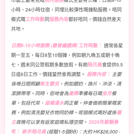
小時、24小時住宿，同埋比較彈性嘅鐘點服務。唔同
模式嘅
工作時數
同
服務內容
都好唔同，價錢自然差天
共地。
日間8-10小時服務 (最普遍選擇)
工作時數：
通常係星
期一至五，每日8至10個鐘，例如朝九晚五或朝十晚
七，週末同公眾假期多數放假。有啲
陪月員
會提供5.5
日或6日工作，價錢當然會再調整。
服務內容：
主要
係喺日間照顧
新生嬰兒
，例如餵奶、換片、沖涼、清
潔臍帶等。同時，佢哋會為
產婦
準備每日嘅
坐月
餐
單，包括代茶、
滋補湯水
同正餐，仲會做啲簡單嘅家
務，例如清洗嬰兒衣物同奶樽。呢個模式嘅好處係
僱
主
夜晚可以享有返家庭嘅私隱空間。
2026年薪酬參
考：
新手陪月員
(經驗1-5個BB)：大約 HK$28,000 -