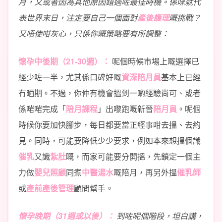
月，又或者因為其他原因錯過咗最佳時機。係咪就代
表世界末日，注定要自己一個面對
產後護理
嘅挑戰？
又唔使咁灰心，只係你嘅策略要有所調整：
懷孕中後期（21-30週）：
呢個時候市場上嘅選擇已
經少咗一半，尤其係口碑好嘅
資深陪月員
基本上已經
冇晒期。不過，你仲有機會搵到一啲經驗尚可、或者
係啱啱完成「
陪月課程
」出嚟跑嘅新晉
陪月員
。呢個
時候你要加快腳步，每日都要當正經事咁去搵、去約
見。同時，可能要降低少少要求，例如本來想搵個識
催乳
又識
紮肚
嘅，而家可能要分開搵，先鎖定一個主
力做
嬰兒照顧
同煮
中醫湯水
嘅陪月，再另外搵
催乳師
或
產前產後管理
顧問幫手。
懷孕晚期（31週或以後）：
到咗呢個階段，坦白講，