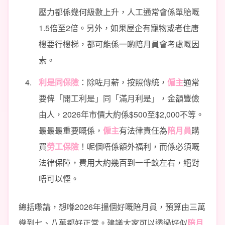
壓力都係幾何級數上升，人工通常會係單胎嘅
1.5倍至2倍。另外，如果屋企有寵物或者住唐
樓要行樓梯，都可能係一啲陪月員會考慮嘅因
素。
利是同保險
：除咗月薪，按照傳統，
僱主
通常
要俾「開工利是」同「滿月利是」，金額豐儉
由人，2026年市價大約係$500至$2,000不等。
最最最重要嘅係，
僱主
有法律責任為
陪月員
購
買
勞工保險
！呢個唔係額外福利，而係必須嘅
法律保障，費用大約幾百到一千蚊左右，絕對
唔可以慳。
總括嚟講，想喺2026年搵個好嘅陪月員，預算由三萬
幾到七、八萬都好正常。建議大家可以透過好似
陪月