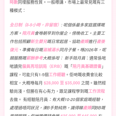
時數
同埋服務性質。一般嚟講，市場上最常見嘅有三
種模式：
全日制（8-9小時，非留宿）
: 呢個係最多家庭選擇嘅
方案。
陪月員
會喺朝早到你屋企，傍晚收工。主要工
作包括照顧
新生嬰兒
嘅日常起居、協助
產婦
進行
產後
復元
、準備每日嘅
滋補湯水
同月子餐。喺2026年，呢
類服務嘅
薪酬參考
大概係咁：
新手陪月員
：通常係啱
啱讀完
僱員再培訓局（ERB）
嘅「
陪月員基礎證書
」
課程，可能只有1-5個
工作經驗
。佢哋嘅收費會比較
相宜，大概喺每月
$28,000 至 $35,000
之間。雖然經
驗尚淺，但勝在有心有力，跟足課程學到嘅
工作流程
去做。
有經驗陪月員
：有大概10-20個家庭嘅經驗，
處理過唔同狀況，湊B手勢純熟，識得睇
產婦
同BB嘅
眉頭眼額。佢哋嘅價錢會喺
$35,000 至 $45,000
左