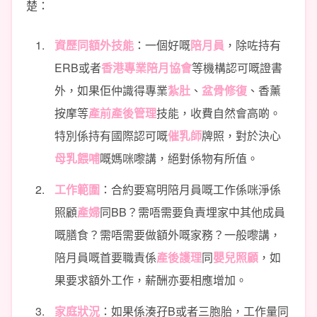
楚：
資歷同額外技能
：一個好嘅
陪月員
，除咗持有
ERB或者
香港專業陪月協會
等機構認可嘅證書
外，如果佢仲識得專業
紮肚
、
盆骨修復
、香薰
按摩等
產前產後管理
技能，收費自然會高啲。
特別係持有國際認可嘅
催乳師
牌照，對於決心
母乳餵哺
嘅媽咪嚟講，絕對係物有所值。
工作範圍
：合約要寫明陪月員嘅工作係咪淨係
照顧
產婦
同BB？需唔需要負責埋家中其他成員
嘅膳食？需唔需要做額外嘅家務？一般嚟講，
陪月員嘅首要職責係
產後護理
同
嬰兒照顧
，如
果要求額外工作，薪酬亦要相應增加。
家庭狀況
：如果係湊孖B或者三胞胎，工作量同